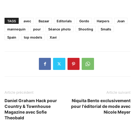
TAGS
avec
Bazaar
Editorials
Gordo
Harpers
Joan
mannequin
pour
Séance photo
Shooting
Smalls
Spain
top models
Xavi
Article précédent
Article suivant
Daniel Graham Hack pour
Niquita Bento exclusivement
Country & Townhouse
pour l'éditorial de mode avec
Magazine avec Sofie
Nicole Meyer
Theobald