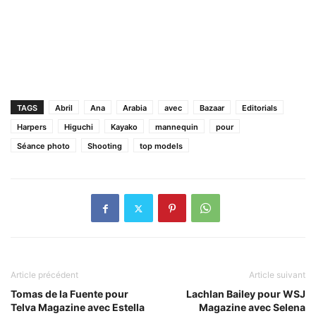
TAGS
Abril
Ana
Arabia
avec
Bazaar
Editorials
Harpers
Higuchi
Kayako
mannequin
pour
Séance photo
Shooting
top models
Article précédent
Article suivant
Tomas de la Fuente pour
Lachlan Bailey pour WSJ
Telva Magazine avec Estella
Magazine avec Selena