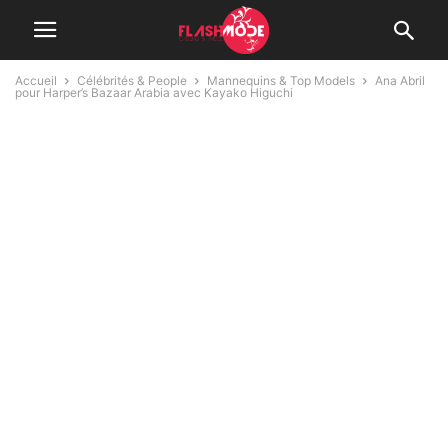
Accueil
Célébrités & People
Mannequins & Top Models
Ana Abril
pour Harper’s Bazaar Arabia avec Kayako Higuchi