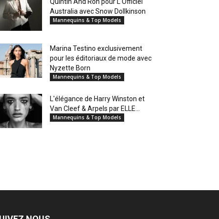
Quintin And Ron pour L'Officiel
Australia avec Snow Dollkinson
Mannequins & Top Models
Marina Testino exclusivement
pour les éditoriaux de mode avec
Nyzette Born
Mannequins & Top Models
L'élégance de Harry Winston et
Van Cleef & Arpels par ELLE...
Mannequins & Top Models
UIVEZ NOUS