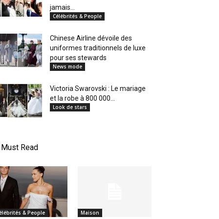
jamais...
Célébrités & People
Chinese Airline dévoile des
uniformes traditionnels de luxe
pour ses stewards
News mode
Victoria Swarovski : Le mariage
et la robe à 800 000...
Look de stars
Must Read
élébrités & People
Maison