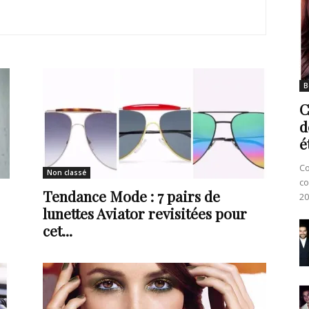
B
C
d
é
Co
Non classé
co
Tendance Mode : 7 pairs de
20
lunettes Aviator revisitées pour
cet...