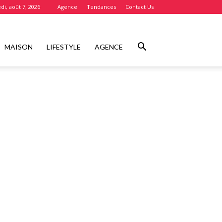
di, août 7, 2026
Agence
Tendances
Contact Us
MAISON
LIFESTYLE
AGENCE