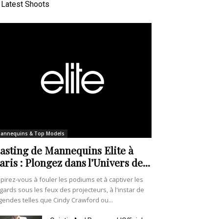
Latest Shoots
annequins & Top Models
asting de Mannequins Elite à
aris : Plongez dans l’Univers de...
pirez-vous à fouler les podiums et à captiver les
gards sous les feux des projecteurs, à l'instar de
gendes telles que Cindy Crawford ou...