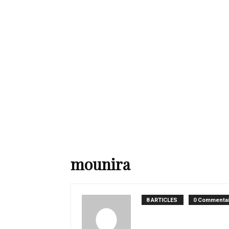
de
mode
et
mounira
style
8 ARTICLES
0 Commentai