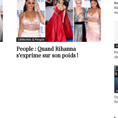
Be
Kl
ma
Célébrités & People
L
People : Quand Rihanna
Po
s’exprime sur son poids !
cl
L
Co
fo