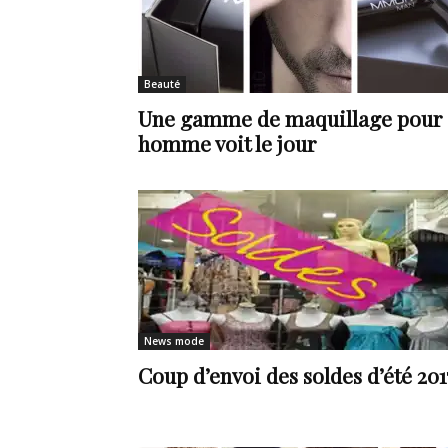
en
Beauté
Une gamme de maquillage pour
Tunisie
homme voit le jour
et
au
News mode
Coup d’envoi des soldes d’été 201
Maghreb