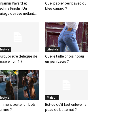
njamin Pavard et
Quel papier peint avec du
eofina Pnishi : Un
bleu canard ?
riage de rêve mêlant...
ifestyle
Lifestyle
urquoi être délégué de
Quelle taille choisir pour
asse en cm1 ?
un jean Levis ?
ifestyle
Maison
mment porter un bob
Est-ce qu’il faut enlever la
urrure ?
peau du butternut ?