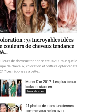
eauté
oloration : 35 Incroyables idées
e couleurs de cheveux tendance
té...
uleurs de cheveux tendance été 2021 : Pour quelle
upe de cheveux, coloration et coiffure opter cet été
21 ? Les réponses à cette...
Murex D’or 2017 : Les plus beaux
looks de stars en...
Look de stars
21 photos de stars tunisiennes
comme vous ne les avez