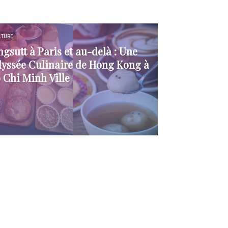
LTURE
ngsutt à Paris et au-delà : Une
yssée Culinaire de Hong Kong à
 Chi Minh Ville