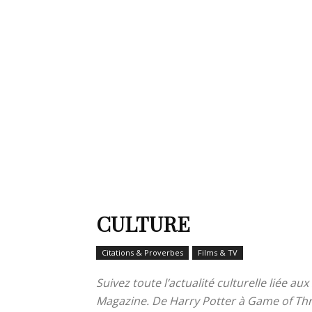
de
mode
et
CULTURE
Citations & Proverbes
Films & TV
style
Suivez toute l’actualité culturelle liée au
Magazine. De Harry Potter à Game of Thron