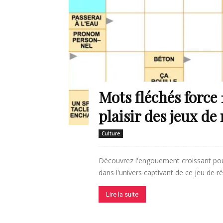
en
Tunisie
Mots fléchés force 
et
plaisir des jeux de
Culture
Découvrez l'engouement croissant pour
au
dans l'univers captivant de ce jeu de ré
Lire la suite
Maghreb