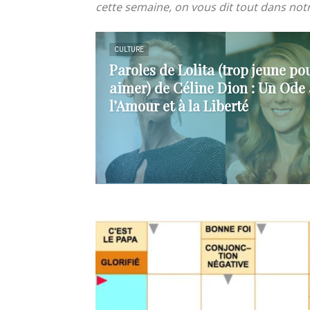
cette semaine, on vous dit tout dans not
de
CULTURE
Paroles de Lolita (trop jeune po
aimer) de Céline Dion : Un Ode 
vie
l’Amour et à la Liberté
Numéro
un