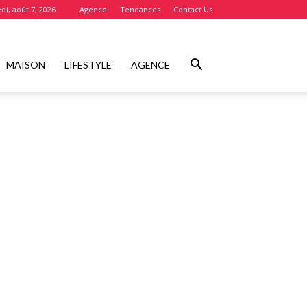
di, août 7, 2026
Agence
Tendances
Contact Us
MAISON
LIFESTYLE
AGENCE