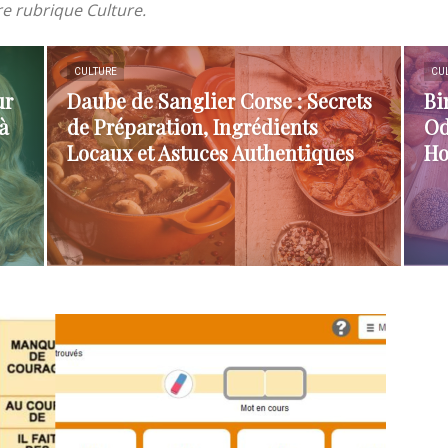
re rubrique Culture.
CULTURE
CU
ur
Daube de Sanglier Corse : Secrets
Bi
à
de Préparation, Ingrédients
Od
Locaux et Astuces Authentiques
Ho