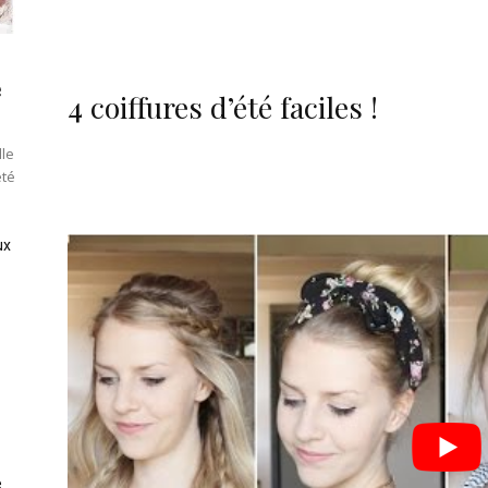
e
4 coiffures d’été faciles !
lle
été
ux
e