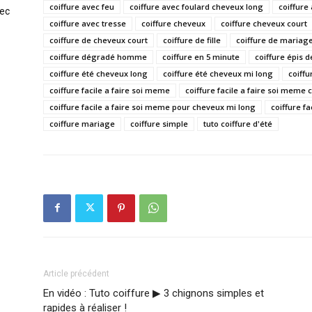
coiffure avec feu
coiffure avec foulard cheveux long
coiffure
vec
coiffure avec tresse
coiffure cheveux
coiffure cheveux court
coiffure de cheveux court
coiffure de fille
coiffure de mariag
coiffure dégradé homme
coiffure en 5 minute
coiffure épis d
coiffure été cheveux long
coiffure été cheveux mi long
coiffu
coiffure facile a faire soi meme
coiffure facile a faire soi meme
coiffure facile a faire soi meme pour cheveux mi long
coiffure f
coiffure mariage
coiffure simple
tuto coiffure d'été
Article précédent
En vidéo : Tuto coiffure ▶ 3 chignons simples et
rapides à réaliser !