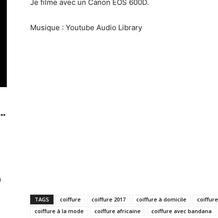
Je filme avec un Canon EOS 600D.
Musique : Youtube Audio Library
..
n
TAGS
coiffure
coiffure 2017
coiffure à domicile
coiffure
coiffure à la mode
coiffure africaine
coiffure avec bandana