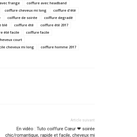
 avec frange
coiffure avec headband
coiffure cheveux mi long
coiffure d'été
e
coiffure de soirée
coiffure degradé
e blé
coiffure été
coiffure été 2017
re été facile
coiffure facile
 cheveux court
acile cheveux mi long
coiffure homme 2017
Article suivant
En vidéo : Tuto coiffure Cœur ❤ soirée
chic/romantique, rapide et facile, cheveux mi