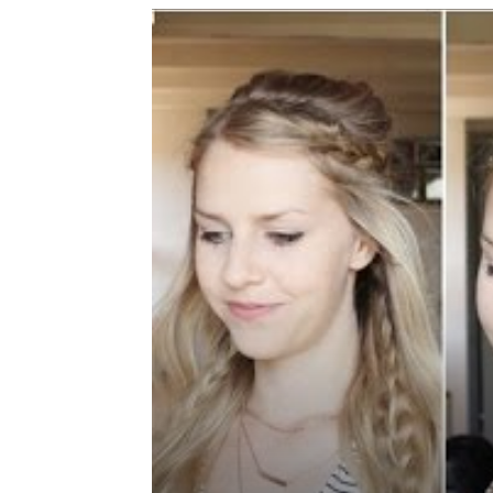
de
mode
et
style