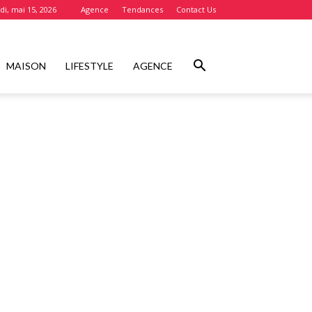
i, mai 15, 2026
Agence
Tendances
Contact Us
MAISON
LIFESTYLE
AGENCE