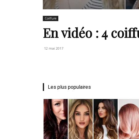
de
Coiffure
En vidéo : 4 coiff
vie
12 mai 2017
Numéro
Les plus populaires
un