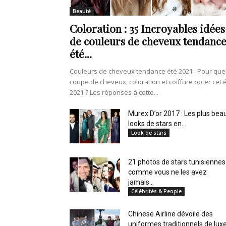
en
Beauté
Coloration : 35 Incroyables idées
de couleurs de cheveux tendanc
été...
Tunisie
Couleurs de cheveux tendance été 2021 : Pour que
coupe de cheveux, coloration et coiffure opter cet 
2021 ? Les réponses à cette...
et
Murex D’or 2017 : Les plus bea
looks de stars en...
Look de stars
21 photos de stars tunisiennes
au
comme vous ne les avez
jamais...
Célébrités & People
Chinese Airline dévoile des
Maghreb
uniformes traditionnels de lux