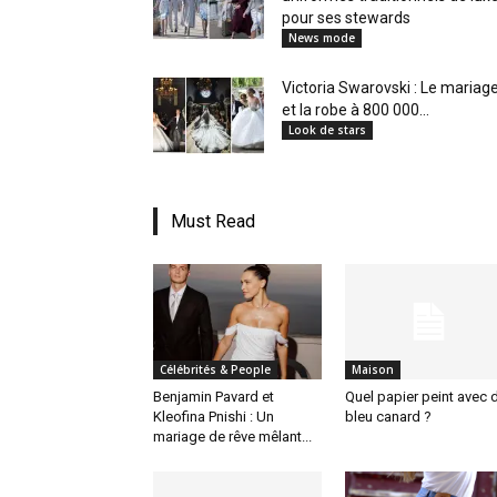
pour ses stewards
News mode
Victoria Swarovski : Le mariag
et la robe à 800 000...
Look de stars
Must Read
Célébrités & People
Maison
Benjamin Pavard et
Quel papier peint avec 
Kleofina Pnishi : Un
bleu canard ?
mariage de rêve mêlant...