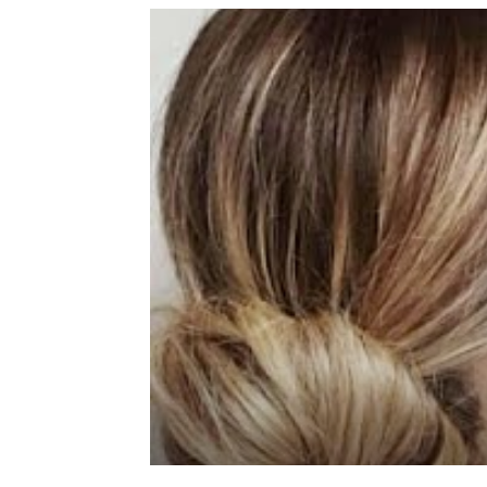
de
mode
et
style