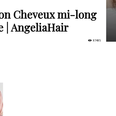
non Cheveux mi-long
e | AngeliaHair
87485