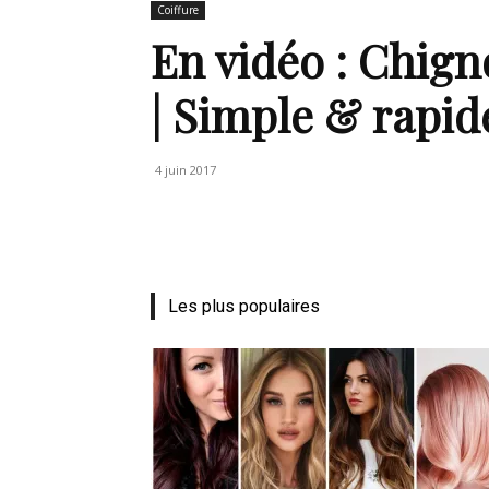
Coiffure
de
En vidéo : Chig
| Simple & rapid
vie
4 juin 2017
Numéro
Les plus populaires
un