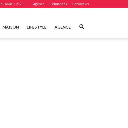
di, août 7, 2026
Agence
Tendances
Contact Us
MAISON
LIFESTYLE
AGENCE