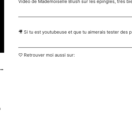
Vidéo de Mademoiselle Blush sur les épingles, très bien
—————————————————————————
🎥 Si tu est youtubeuse et que tu aimerais tester des p
——————————————————————————
♡ Retrouver moi aussi sur:
..
n