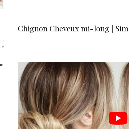
e
Chignon Cheveux mi-long | Simp
lle
été
ux
e