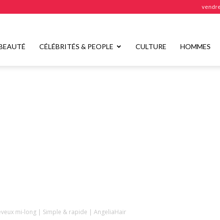
vendre
BEAUTÉ
CÉLÉBRITÉS & PEOPLE
CULTURE
HOMMES
eveux mi-long | Simple & rapide | AngeliaHair