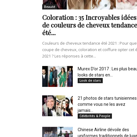
en
Beauté
Coloration : 35 Incroyables idées
de couleurs de cheveux tendanc
été...
Tunisie
Couleurs de cheveux tendance été 2021 : Pour que
coupe de cheveux, coloration et coiffure opter cet 
2021 ? Les réponses à cette...
et
Murex D’or 2017 : Les plus bea
looks de stars en...
Look de stars
21 photos de stars tunisiennes
au
comme vous ne les avez
jamais...
Célébrités & People
Chinese Airline dévoile des
Maghreb
uniformes traditionnels de lux