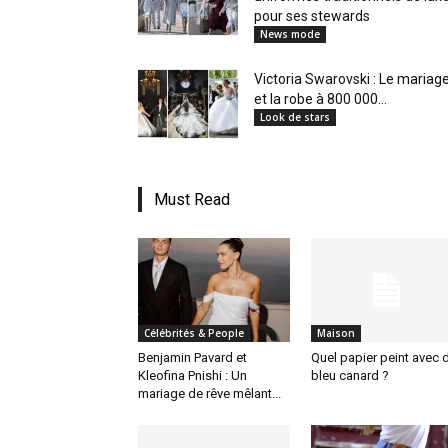
pour ses stewards
News mode
Victoria Swarovski : Le mariag
et la robe à 800 000...
Look de stars
Must Read
Célébrités & People
Maison
Benjamin Pavard et
Quel papier peint avec 
Kleofina Pnishi : Un
bleu canard ?
mariage de rêve mêlant...