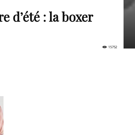
e d’été : la boxer
15752