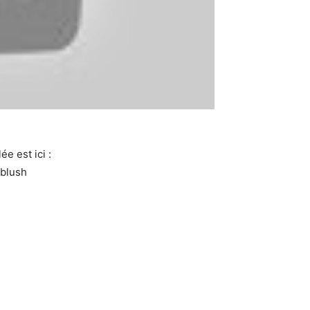
e est ici :
nblush