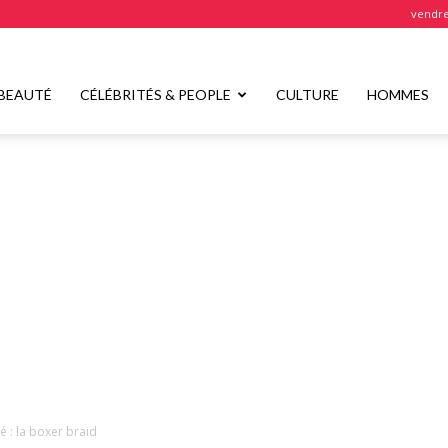
vendre
BEAUTÉ
CÉLÉBRITÉS & PEOPLE
CULTURE
HOMMES
té : la boxer braid