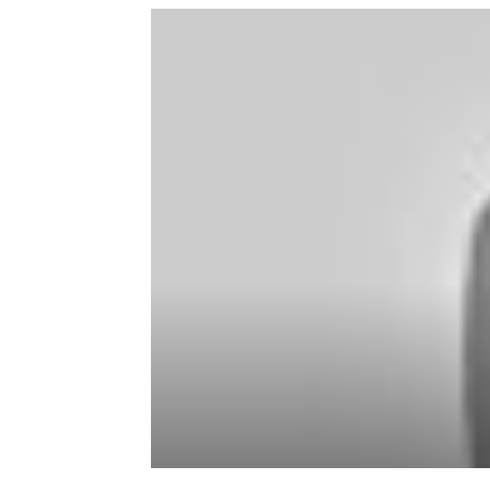
de
mode
et
style