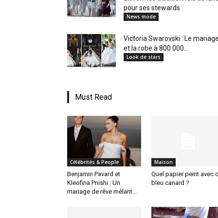
pour ses stewards
News mode
Victoria Swarovski : Le mariag
et la robe à 800 000...
Look de stars
Must Read
Célébrités & People
Maison
Benjamin Pavard et
Quel papier peint avec 
Kleofina Pnishi : Un
bleu canard ?
mariage de rêve mêlant...