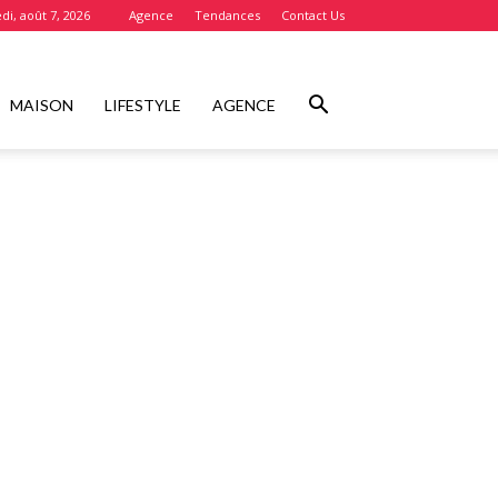
di, août 7, 2026
Agence
Tendances
Contact Us
MAISON
LIFESTYLE
AGENCE