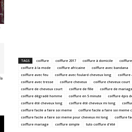
r
TAGS
coiffure
coiffure 2017
coiffure à domicile
coiffure
coiffure à la mode
coiffure africaine
coiffure avec bandana
coiffure avec feu
coiffure avec foulard cheveux long
coiffure
la
coiffure avec tresse
coiffure cheveux
coiffure cheveux court
coiffure de cheveux court
coiffure de fille
coiffure de mariag
coiffure dégradé homme
coiffure en 5 minute
coiffure épis d
coiffure été cheveux long
coiffure été cheveux mi long
coiffu
coiffure facile a faire soi meme
coiffure facile a faire soi meme
coiffure facile a faire soi meme pour cheveux mi long
coiffure f
coiffure mariage
coiffure simple
tuto coiffure d'été