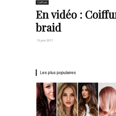
Coiffure
de
En vidéo : Coiffur
braid
vie
15 juin 2017
Numéro
Les plus populaires
un