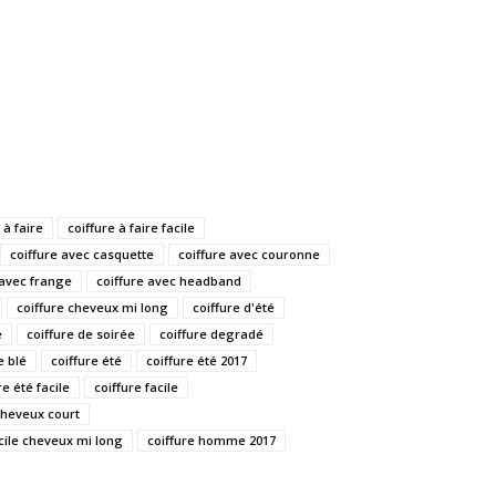
 à faire
coiffure à faire facile
coiffure avec casquette
coiffure avec couronne
 avec frange
coiffure avec headband
coiffure cheveux mi long
coiffure d'été
e
coiffure de soirée
coiffure degradé
e blé
coiffure été
coiffure été 2017
re été facile
coiffure facile
 cheveux court
acile cheveux mi long
coiffure homme 2017