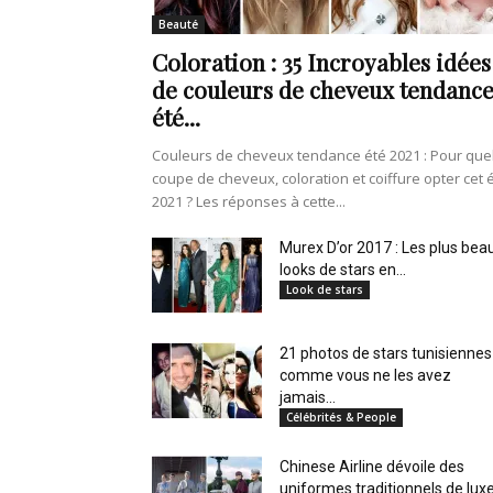
en
Beauté
Coloration : 35 Incroyables idées
de couleurs de cheveux tendanc
été...
Tunisie
Couleurs de cheveux tendance été 2021 : Pour que
coupe de cheveux, coloration et coiffure opter cet 
2021 ? Les réponses à cette...
et
Murex D’or 2017 : Les plus bea
looks de stars en...
Look de stars
21 photos de stars tunisiennes
au
comme vous ne les avez
jamais...
Célébrités & People
Chinese Airline dévoile des
Maghreb
uniformes traditionnels de lux