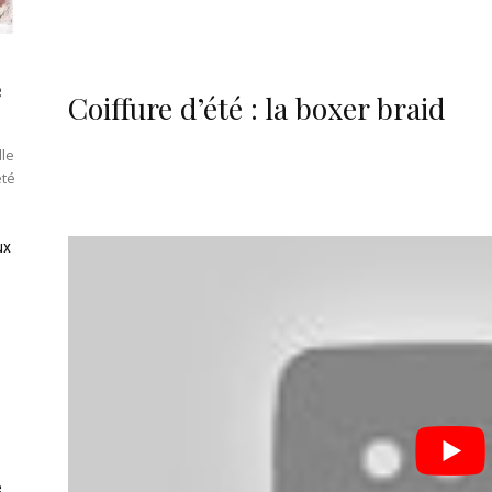
e
Coiffure d’été : la boxer braid
lle
été
ux
e