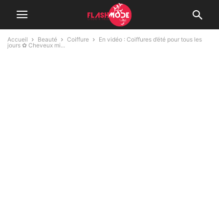
Accueil
Beauté
Coiffure
En vidéo : Coiffures d’été pour tous les
jours ✿ Cheveux mi...