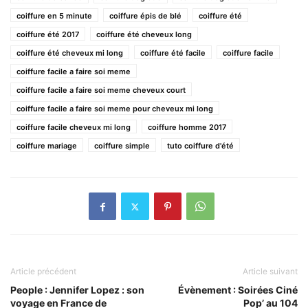
coiffure en 5 minute
coiffure épis de blé
coiffure été
coiffure été 2017
coiffure été cheveux long
coiffure été cheveux mi long
coiffure été facile
coiffure facile
coiffure facile a faire soi meme
coiffure facile a faire soi meme cheveux court
coiffure facile a faire soi meme pour cheveux mi long
coiffure facile cheveux mi long
coiffure homme 2017
coiffure mariage
coiffure simple
tuto coiffure d'été
Article précédent
Article suivant
People : Jennifer Lopez : son
Évènement : Soirées Ciné
voyage en France de
Pop’ au 104