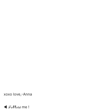
xoxo love,-Anna
◄ ℱℴℓℓℴω me !