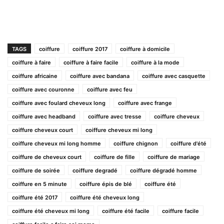
TAGS
coiffure
coiffure 2017
coiffure à domicile
coiffure à faire
coiffure à faire facile
coiffure à la mode
coiffure africaine
coiffure avec bandana
coiffure avec casquette
coiffure avec couronne
coiffure avec feu
coiffure avec foulard cheveux long
coiffure avec frange
coiffure avec headband
coiffure avec tresse
coiffure cheveux
coiffure cheveux court
coiffure cheveux mi long
coiffure cheveux mi long homme
coiffure chignon
coiffure d'été
coiffure de cheveux court
coiffure de fille
coiffure de mariage
coiffure de soirée
coiffure degradé
coiffure dégradé homme
coiffure en 5 minute
coiffure épis de blé
coiffure été
coiffure été 2017
coiffure été cheveux long
coiffure été cheveux mi long
coiffure été facile
coiffure facile