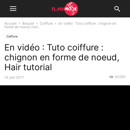
Accueil
Beauté
Coiffure
En vidéo : Tuto coiffure : chignon en
forme de noeud, Hair...
Coiffure
En vidéo : Tuto coiffure :
chignon en forme de noeud,
Hair tutorial
50293
14 juin 2017