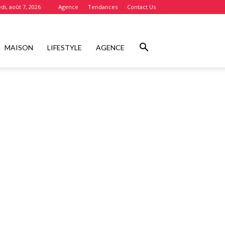
di, août 7, 2026
Agence
Tendances
Contact Us
MAISON
LIFESTYLE
AGENCE