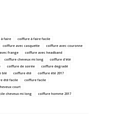
 à faire
coiffure à faire facile
coiffure avec casquette
coiffure avec couronne
 avec frange
coiffure avec headband
coiffure cheveux mi long
coiffure d'été
e
coiffure de soirée
coiffure degradé
e blé
coiffure été
coiffure été 2017
re été facile
coiffure facile
 cheveux court
acile cheveux mi long
coiffure homme 2017