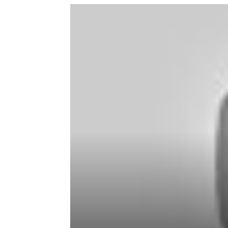
de
mode
et
style