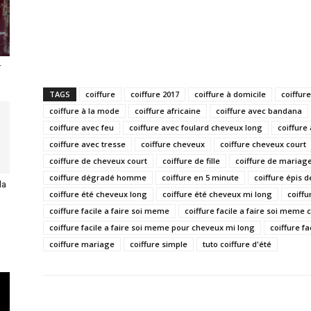
r
TAGS
coiffure
coiffure 2017
coiffure à domicile
coiffure
coiffure à la mode
coiffure africaine
coiffure avec bandana
coiffure avec feu
coiffure avec foulard cheveux long
coiffure
coiffure avec tresse
coiffure cheveux
coiffure cheveux court
coiffure de cheveux court
coiffure de fille
coiffure de mariag
coiffure dégradé homme
coiffure en 5 minute
coiffure épis d
la
coiffure été cheveux long
coiffure été cheveux mi long
coiffu
coiffure facile a faire soi meme
coiffure facile a faire soi meme
coiffure facile a faire soi meme pour cheveux mi long
coiffure f
coiffure mariage
coiffure simple
tuto coiffure d'été