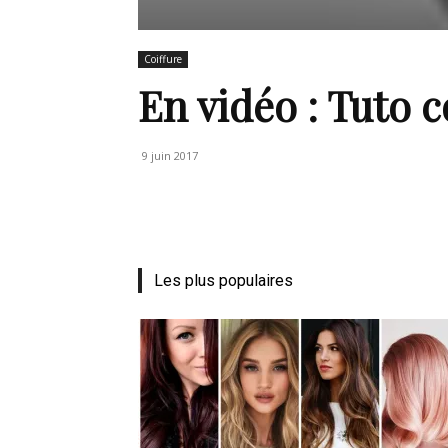
de
Coiffure
En vidéo : Tuto co
vie
9 juin 2017
Numéro
Les plus populaires
un