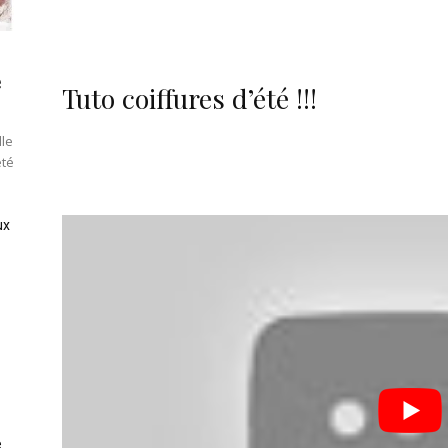
e
Tuto coiffures d’été !!!
lle
été
ux
e