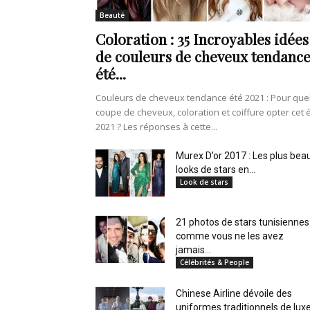
en
Beauté
Coloration : 35 Incroyables idées
de couleurs de cheveux tendanc
été...
Tunisie
Couleurs de cheveux tendance été 2021 : Pour que
coupe de cheveux, coloration et coiffure opter cet 
2021 ? Les réponses à cette...
et
Murex D’or 2017 : Les plus bea
looks de stars en...
Look de stars
21 photos de stars tunisiennes
au
comme vous ne les avez
jamais...
Célébrités & People
Chinese Airline dévoile des
Maghreb
uniformes traditionnels de lux