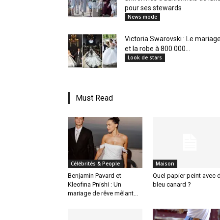
pour ses stewards
News mode
Victoria Swarovski : Le mariag
et la robe à 800 000...
Look de stars
Must Read
Célébrités & People
Maison
Benjamin Pavard et
Quel papier peint avec 
Kleofina Pnishi : Un
bleu canard ?
mariage de rêve mêlant...