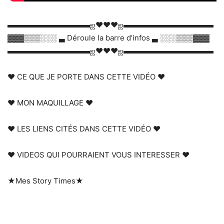
▬▬▬▬▬▬▬▬▬▬▬ஜ❤❤❤ஜ▬▬▬▬▬▬▬▬▬▬▬▬
▓▓▓▒▒▒░░░ ▃ Déroule la barre d’infos ▃ ░░░▒▒▒▓▓▓
▬▬▬▬▬▬▬▬▬▬▬ஜ❤❤❤ஜ▬▬▬▬▬▬▬▬▬▬▬▬
❤ CE QUE JE PORTE DANS CETTE VIDÉO ❤
❤ MON MAQUILLAGE ❤
❤ LES LIENS CITÉS DANS CETTE VIDÉO ❤
❤ VIDEOS QUI POURRAIENT VOUS INTERESSER ❤
★Mes Story Times★