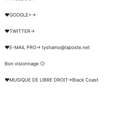
❤GOOGLE+→
❤TWITTER→
❤E-MAIL PRO→ tyshamo@laposte.net
Bon visionnage 🙂
❤MUSIQUE DE LIBRE DROIT→Black Coast