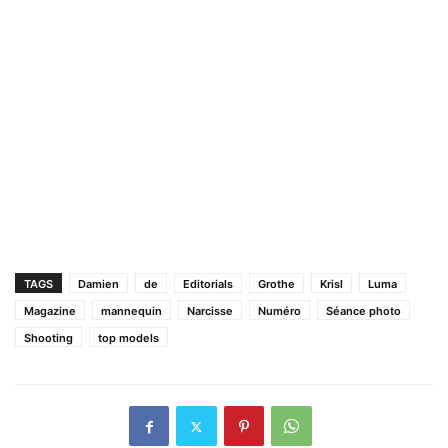
TAGS
Damien
de
Editorials
Grothe
Krisl
Luma
Magazine
mannequin
Narcisse
Numéro
Séance photo
Shooting
top models