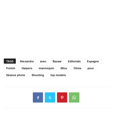
TAGS
Alexandra
avec
Bazaar
Editorials
Espagne
Frolich
Harpers
mannequin
Micu
Olivia
pour
Séance photo
Shooting
top models