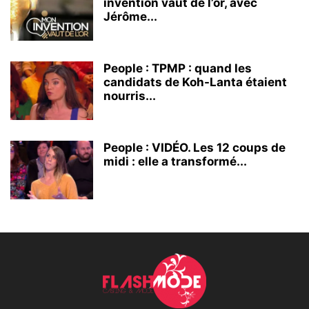
invention vaut de l’or, avec
Jérôme...
People : TPMP : quand les
candidats de Koh-Lanta étaient
nourris...
People : VIDÉO. Les 12 coups de
midi : elle a transformé...