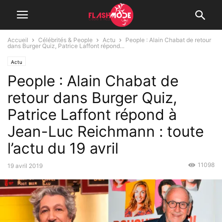
Accueil
Célébrités & People
Actu
People : Alain Chabat de retour
dans Burger Quiz, Patrice Laffont répond...
Actu
People : Alain Chabat de
retour dans Burger Quiz,
Patrice Laffont répond à
Jean-Luc Reichmann : toute
l’actu du 19 avril
11098
19 avril 2019