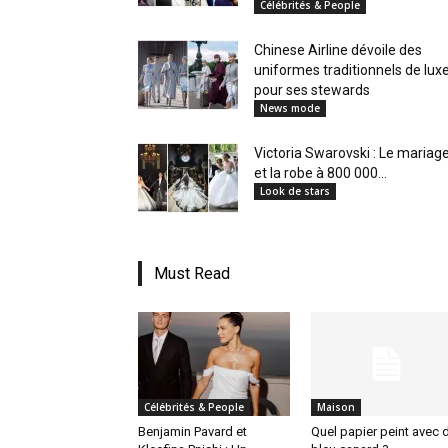
Célébrités & People
en
Chinese Airline dévoile des
uniformes traditionnels de lux
pour ses stewards
News mode
Tunisie
Victoria Swarovski : Le mariag
et la robe à 800 000...
Look de stars
et
Must Read
au
Célébrités & People
Maison
Maghreb
Benjamin Pavard et
Quel papier peint avec 