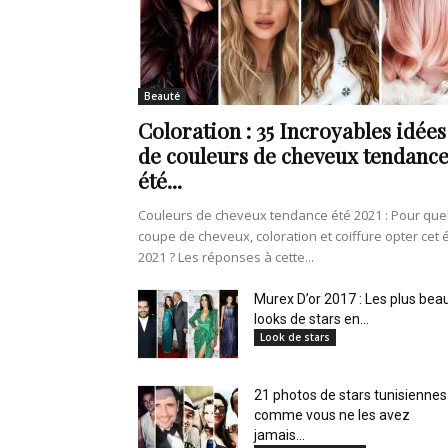
de
Beauté
Coloration : 35 Incroyables idées
vie
de couleurs de cheveux tendanc
été...
Couleurs de cheveux tendance été 2021 : Pour que
coupe de cheveux, coloration et coiffure opter cet 
Numéro
2021 ? Les réponses à cette...
Murex D’or 2017 : Les plus bea
looks de stars en...
Look de stars
un
21 photos de stars tunisiennes
comme vous ne les avez
jamais...