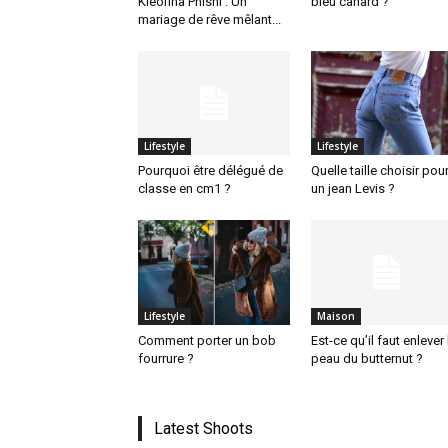
Kleofina Pnishi : Un
bleu canard ?
mariage de rêve mêlant...
Lifestyle
Lifestyle
Pourquoi être délégué de
Quelle taille choisir pou
classe en cm1 ?
un jean Levis ?
Lifestyle
Maison
Comment porter un bob
Est-ce qu’il faut enlever 
fourrure ?
peau du butternut ?
Latest Shoots