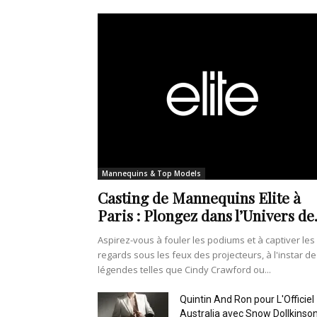
Mannequins & Top Models
Casting de Mannequins Elite à
Paris : Plongez dans l’Univers de.
Aspirez-vous à fouler les podiums et à captiver les
regards sous les feux des projecteurs, à l'instar de
légendes telles que Cindy Crawford ou...
Quintin And Ron pour L'Officiel
Australia avec Snow Dollkinso