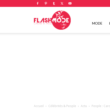
Flashmode
MODE
Magazine
|
Magazine
Accueil
Célébrités & People
Actu
People : Caro