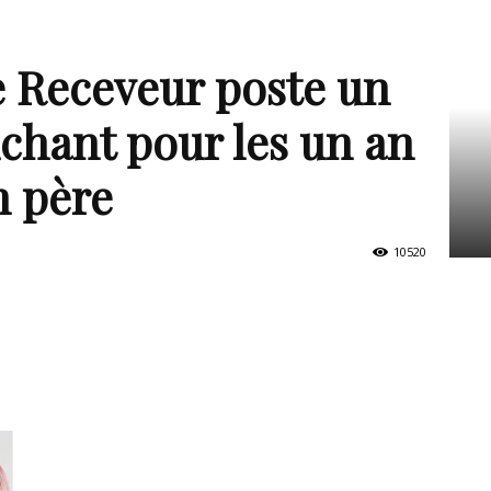
e Receveur poste un
chant pour les un an
n père
10520