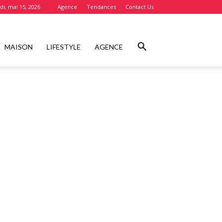
i, mai 15, 2026
Agence
Tendances
Contact Us
MAISON
LIFESTYLE
AGENCE