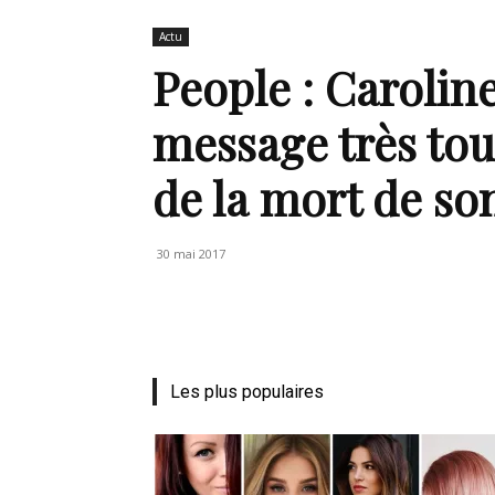
Actu
de
People : Carolin
message très tou
de la mort de so
mode
30 mai 2017
et
Les plus populaires
style