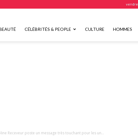
vendred
BEAUTÉ
CÉLÉBRITÉS & PEOPLE
CULTURE
HOMMES
line Receveur poste un message très touchant pour les un...