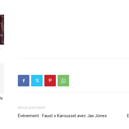
r
la
Article précédent
Évènement : Faust x Karoussel avec Jax Jones
E