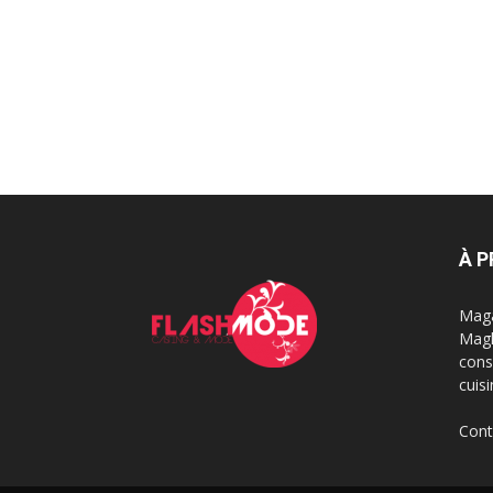
À 
Maga
Magh
cons
cuis
Cont