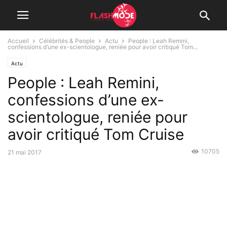
Accueil
Célébrités & People
Actu
People : Leah Remini,
confessions d’une ex-scientologue, reniée pour avoir critiqué Tom...
Actu
People : Leah Remini,
confessions d’une ex-
scientologue, reniée pour
avoir critiqué Tom Cruise
10705
21 mai 2017