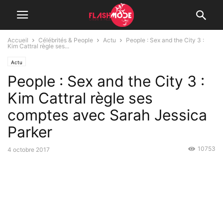
Accueil
Célébrités & People
Actu
People : Sex and the City 3 :
Kim Cattral règle ses...
Actu
People : Sex and the City 3 :
Kim Cattral règle ses
comptes avec Sarah Jessica
Parker
10753
4 octobre 2017