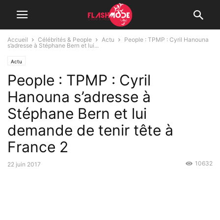
Accueil
Célébrités & People
Actu
People : TPMP : Cyril Hanouna
s’adresse à Stéphane Bern et lui...
Actu
People : TPMP : Cyril
Hanouna s’adresse à
Stéphane Bern et lui
demande de tenir tête à
France 2
10632
22 juin 2017