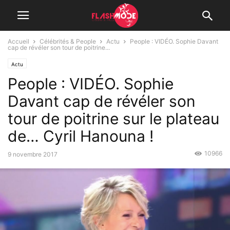
Accueil
Célébrités & People
Actu
People : VIDÉO. Sophie Davant
cap de révéler son tour de poitrine...
Actu
People : VIDÉO. Sophie
Davant cap de révéler son
tour de poitrine sur le plateau
de… Cyril Hanouna !
10966
9 novembre 2017