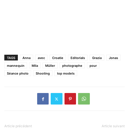
TAGS
Anna
avec
Croatie
Editorials
Grazia
Jonas
mannequin
Mila
Müller
photographe
pour
Séance photo
Shooting
top models
Article précédent
Article suivant