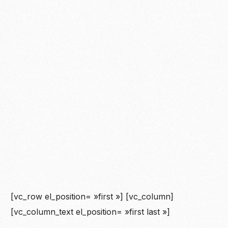
[vc_row el_position= »first »] [vc_column]
[vc_column_text el_position= »first last »]