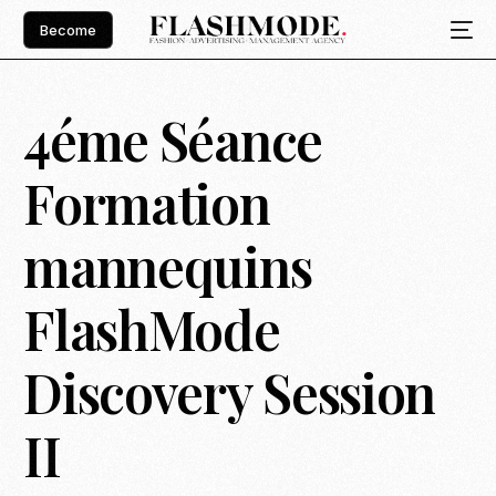
Become
4éme Séance
Formation
mannequins
FlashMode
Discovery Session
II