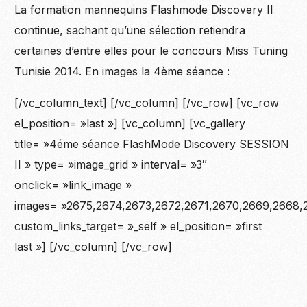
La formation mannequins Flashmode Discovery II
continue, sachant qu’une sélection retiendra
certaines d’entre elles pour le concours Miss Tuning
Tunisie 2014. En images la 4ème séance :
[/vc_column_text] [/vc_column] [/vc_row] [vc_row
el_position= »last »] [vc_column] [vc_gallery
title= »4éme séance FlashMode Discovery SESSION
II » type= »image_grid » interval= »3″
onclick= »link_image »
images= »2675,2674,2673,2672,2671,2670,2669,2668,
custom_links_target= »_self » el_position= »first
last »] [/vc_column] [/vc_row]