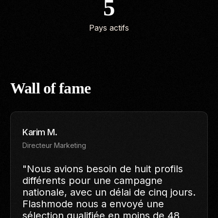
5
Pays actifs
TESTIMONIES
Wall of fame
Lina T.
Responsable Communication
"Flashmode gère nos campagnes
catalogue depuis trois ans. Ce qui
nous a convaincus au départ, c'est
leur réactivité. Ce qui nous a fait
rester, c'est la constance. Chaque