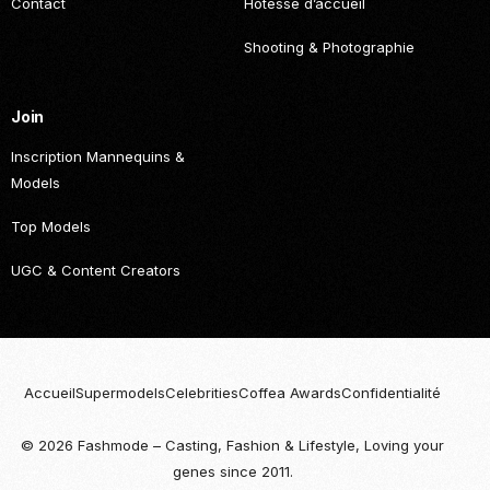
Contact
Hôtesse d’accueil
Shooting & Photographie
Join
Inscription Mannequins &
Models
Top Models
UGC & Content Creators
Accueil
Supermodels
Celebrities
Coffea Awards
Confidentialité
© 2026 Fashmode – Casting, Fashion & Lifestyle, Loving your
Become
genes since 2011.