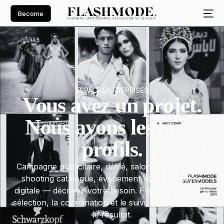
Become
ESPACE ENTREPRISES
Vous avez un projet.
Nous avons les bons
profils.
Campagne publicitaire, défilé, salon professionnel,
shooting catalogue, événement VIP, production
digitale — décrivez votre besoin. Flashmode gère la
sélection, la coordination et le suivi. Vous récupérez
le résultat.