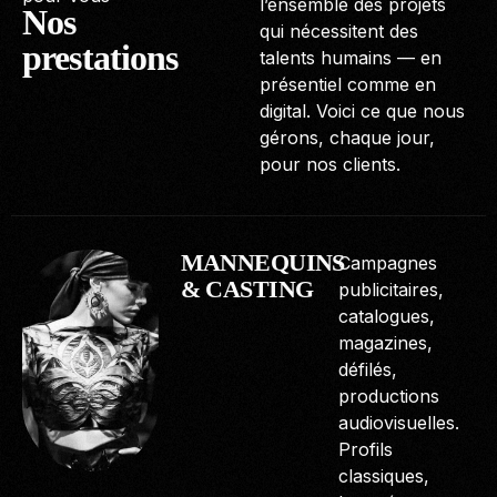
l’ensemble des projets
Nos
qui nécessitent des
prestations
talents humains — en
présentiel comme en
digital. Voici ce que nous
gérons, chaque jour,
pour nos clients.
MANNEQUINS
Campagnes
& CASTING
publicitaires,
catalogues,
magazines,
défilés,
productions
audiovisuelles.
Profils
classiques,