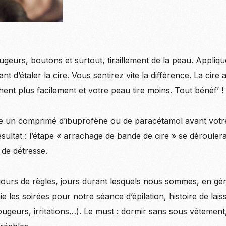
ugeurs, boutons et surtout, tiraillement de la peau. Appliq
ant d’étaler la cire. Vous sentirez vite la différence. La cire
chent plus facilement et votre peau tire moins. Tout bénéf’ !
e un comprimé d’ibuprofène ou de paracétamol avant votre
sultat : l’étape « arrachage de bande de cire » se déroule
 de détresse.
s jours de règles, jours durant lesquels nous sommes, en gén
gie les soirées pour notre séance d’épilation, histoire de lai
ugeurs, irritations…). Le must : dormir sans sous vêtement,