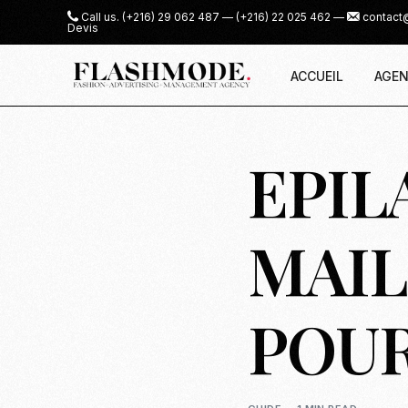
Call us.
(+216) 29 062 487
—
(+216) 22 025 462
—
contact
Devis
ACCUEIL
AGEN
EPIL
MAIL
POUR