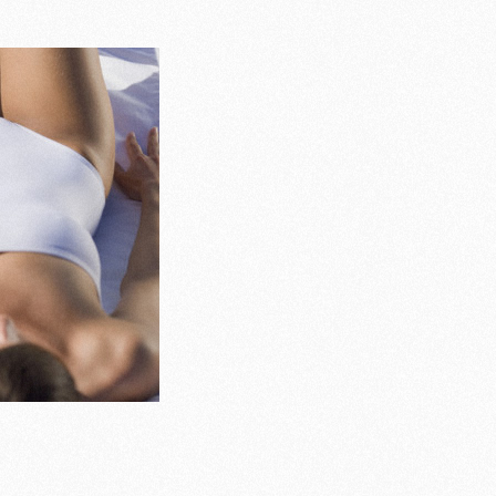
Casting To
Casting Ma
Programm
Séance Phot