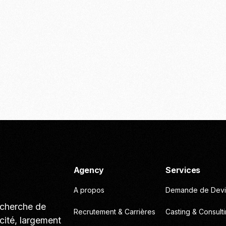
Agency
Services
A propos
Demande de Devi
echerche de
Recrutement & Carrières
Casting & Consult
cité, largement