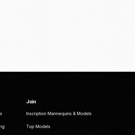
Join
s
Inscription Mannequins & Models
ing
Top Models