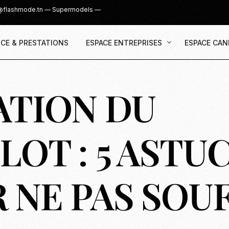
@flashmode.tn
—
Supermodels
—
CE & PRESTATIONS
ESPACE ENTREPRISES
ESPACE CAN
ATION DU
Demande Devis
Inscription
Agence & Prestations
UGC Creat
Recruter des Créateurs UGC
Casting Su
LOT : 5 ASTU
Cover Girl 
Casting IG 
 NE PAS SOU
Recrutemen
Casting Mis
Casting S