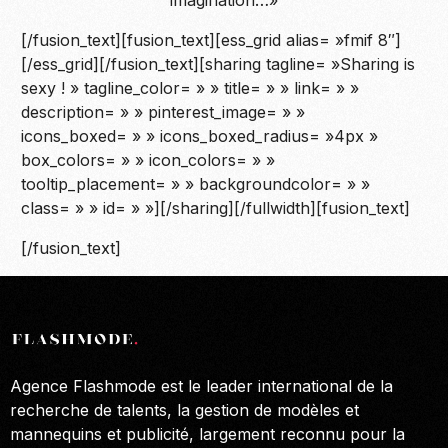
imagination…»
[/fusion_text][fusion_text][ess_grid alias= »fmif 8″]
[/ess_grid][/fusion_text][sharing tagline= »Sharing is
sexy ! » tagline_color= » » title= » » link= » »
description= » » pinterest_image= » »
icons_boxed= » » icons_boxed_radius= »4px »
box_colors= » » icon_colors= » »
tooltip_placement= » » backgroundcolor= » »
class= » » id= » »][/sharing][/fullwidth][fusion_text]
[/fusion_text]
Agence Flashmode est le leader international de la
recherche de talents, la gestion de modèles et
mannequins et publicité, largement reconnu pour la