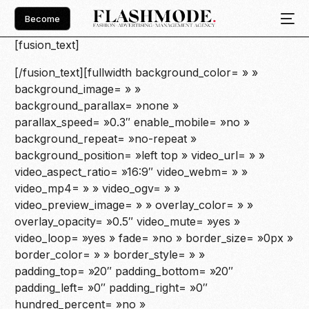
Become
[fusion_text]
[/fusion_text][fullwidth background_color= » »
background_image= » »
background_parallax= »none »
parallax_speed= »0.3″ enable_mobile= »no »
background_repeat= »no-repeat »
background_position= »left top » video_url= » »
video_aspect_ratio= »16:9″ video_webm= » »
video_mp4= » » video_ogv= » »
video_preview_image= » » overlay_color= » »
overlay_opacity= »0.5″ video_mute= »yes »
video_loop= »yes » fade= »no » border_size= »0px »
border_color= » » border_style= » »
padding_top= »20″ padding_bottom= »20″
padding_left= »0″ padding_right= »0″
hundred_percent= »no »