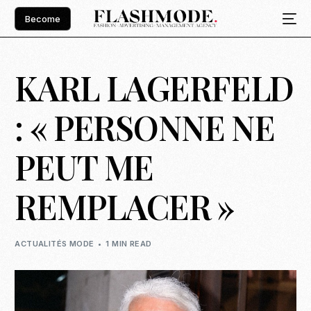
Become
KARL LAGERFELD
: « PERSONNE NE
PEUT ME
REMPLACER »
ACTUALITÉS MODE
1 MIN READ