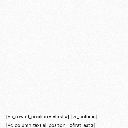
[vc_row el_position= »first »] [vc_column]
[vc_column_text el_position= »first last »]