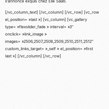
s’annonce exquis chez Elie Saab.
[/vc_column_text] [/vc_column] [/vc_row] [vc_row
el_position= »last »] [vc_column] [vc_gallery
type= »flexslider_fade » interval= »3″
onclick= »link_image »
images= »2506,2507,2508,2509,2510,2511,2512″
custom_links_target= »_self » el_position= »first
last »] [/vc_column] [/vc_row]