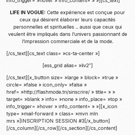
info_trigger= »hover » info_content= » »][cs_text]
LIFE IN VOGUE:
Cette expérience est conçue pour
ceux qui désirent élaborer leurs capacités
personnelles et spirituelles .. aussi que ceux qui
veulent être impliqués dans l’univers passionnant de
l’impression commerciale et de la mode.
[/cs_text][cs_text class= »cs-ta-center »]
[ess_grid alias= »liv2″]
[/cs_text][x_button size= »large » block= »true »
circle= »false » icon_only= »false »
href= »http://flashmode.tn/sinscrire/ » title= » »
target= »blank » info= »none » info_place= »top »
info_trigger= »hover » info_content= » »][x_icon
type= »mail-forward » class= »mvn mln
mrs »]INSCRIPTION SESSION #3[/x_button]
[/cs_column][/cs_row][/cs_section][/cs_content]