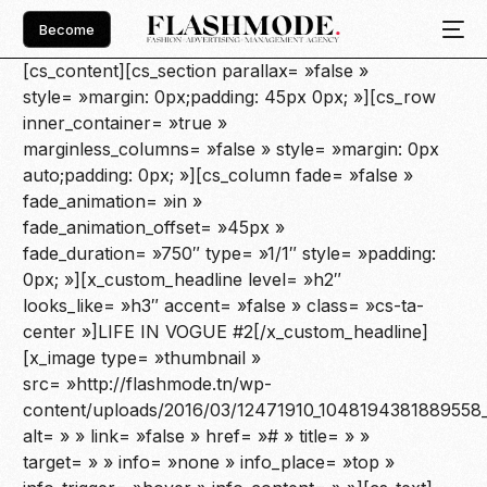
Become
[cs_content][cs_section parallax= »false »
style= »margin: 0px;padding: 45px 0px; »][cs_row
inner_container= »true »
marginless_columns= »false » style= »margin: 0px
auto;padding: 0px; »][cs_column fade= »false »
fade_animation= »in »
fade_animation_offset= »45px »
fade_duration= »750″ type= »1/1″ style= »padding:
0px; »][x_custom_headline level= »h2″
looks_like= »h3″ accent= »false » class= »cs-ta-
center »]LIFE IN VOGUE #2[/x_custom_headline]
[x_image type= »thumbnail »
src= »http://flashmode.tn/wp-
content/uploads/2016/03/12471910_1048194381889558
alt= » » link= »false » href= »# » title= » »
target= » » info= »none » info_place= »top »