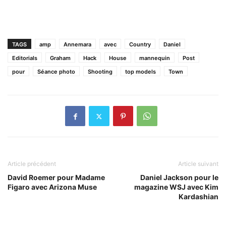
TAGS
amp
Annemara
avec
Country
Daniel
Editorials
Graham
Hack
House
mannequin
Post
pour
Séance photo
Shooting
top models
Town
Article précédent
Article suivant
David Roemer pour Madame
Daniel Jackson pour le
Figaro avec Arizona Muse
magazine WSJ avec Kim
Kardashian