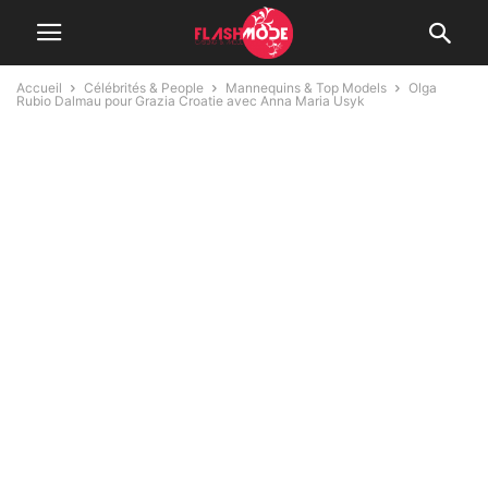
Accueil
Célébrités & People
Mannequins & Top Models
Olga
Rubio Dalmau pour Grazia Croatie avec Anna Maria Usyk