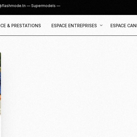
@flashmode.tn
—
Supermodels
—
CE & PRESTATIONS
ESPACE ENTREPRISES
ESPACE CAN
Demande Devis
Inscription
Agence & Prestations
UGC Creat
Recruter des Créateurs UGC
Casting Su
Cover Girl 
Casting IG 
Recrutemen
Casting Mis
Casting S