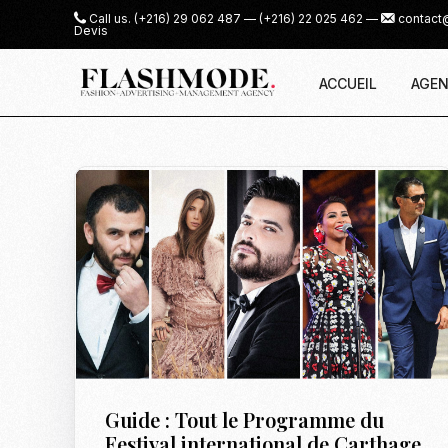
Call us.
(+216) 29 062 487
—
(+216) 22 025 462
—
contact
Devis
ACCUEIL
AGEN
Guide : Tout le Programme du
Festival international de Carthage