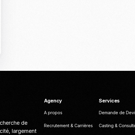
Casting To
Casting Ma
Programm
Séance Phot
Agency
Services
A propos
Demande de Devi
echerche de
Recrutement & Carrières
Casting & Consult
cité, largement