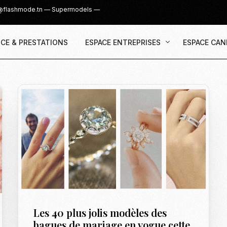
@flashmode.tn
—
Supermodels
—
CE & PRESTATIONS
ESPACE ENTREPRISES
ESPACE CAN
Demande Devis
Inscription
Agence & Prestations
UGC Creat
Recruter des Créateurs UGC
Casting Su
Cover Girl 
Casting IG 
Recrutemen
Casting Mis
Les 40 plus jolis modèles des
Casting S
bagues de mariage en vogue cette