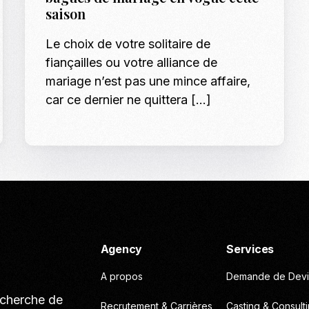
saison
Casting To
Le choix de votre solitaire de
Casting Ma
fiançailles ou votre alliance de
Programm
mariage n’est pas une mince affaire,
Séance Phot
car ce dernier ne quittera […]
Agency
Services
A propos
Demande de Devi
echerche de
Recrutement & Carrières
Casting & Consult