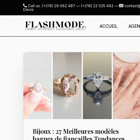
Call us.
(+216) 29 062 487
—
(+216) 22 025 462
—
contact
Devis
ACCUEIL
AGEN
Bijoux : 27 Meilleures modèles
bagues de fiançailles Tendances