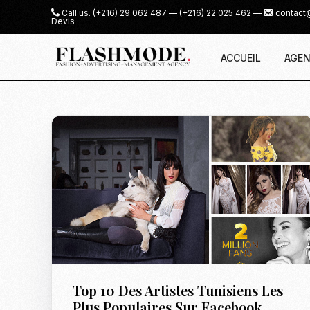
Call us.
(+216) 29 062 487
—
(+216) 22 025 462
—
contact
Devis
ACCUEIL
AGEN
Top 10 Des Artistes Tunisiens Les
Plus Populaires Sur Facebook