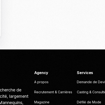
Casting To
Casting Ma
Programm
Séance Phot
Agency
Services
A propos
Demande de Devi
echerche de
Recrutement & Carrières
Casting & Consult
cité, largement
 Mannequins,
Magazine
Défilé de Mode