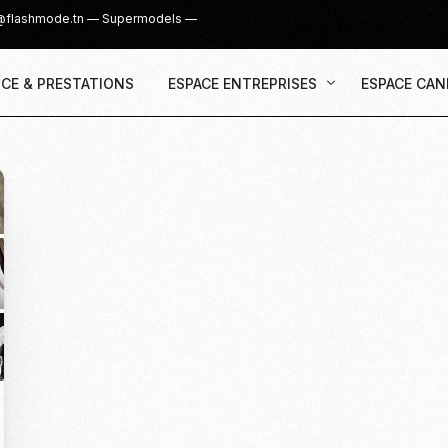
@flashmode.tn
—
Supermodels
—
CE & PRESTATIONS
ESPACE ENTREPRISES
ESPACE CAN
Demande Devis
Inscription
Agence & Prestations
UGC Creat
Recruter des Créateurs UGC
Casting Su
Cover Girl 
Casting IG 
Recrutemen
Casting Mis
Casting S