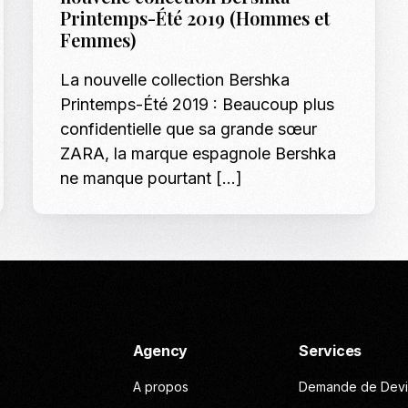
Printemps-Été 2019 (Hommes et
Casting To
Femmes)
Casting Ma
La nouvelle collection Bershka
Programm
Printemps-Été 2019 : Beaucoup plus
confidentielle que sa grande sœur
Séance Phot
ZARA, la marque espagnole Bershka
ne manque pourtant […]
Agency
Services
A propos
Demande de Devi