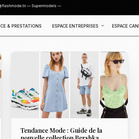
@flashmode.tn
—
Supermodels
—
CE & PRESTATIONS
ESPACE ENTREPRISES
ESPACE CAN
Demande Devis
Inscription
Agence & Prestations
UGC Creat
Recruter des Créateurs UGC
Casting Su
Cover Girl 
Casting IG 
Recrutemen
Casting Mis
Tendance Mode : Guide de la
Casting S
nouvelle collection Bershka