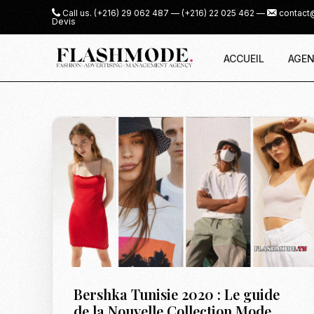
Call us.
(+216) 29 062 487
—
(+216) 22 025 462
—
contact
Devis
ACCUEIL
AGEN
Bershka Tunisie 2020 : Le guide
de la Nouvelle Collection Mode