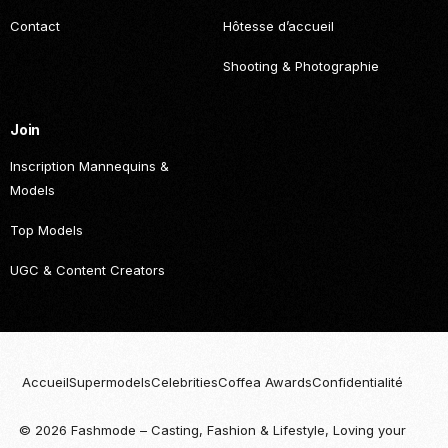
Contact
Hôtesse d’accueil
Shooting & Photographie
Join
Inscription Mannequins &
Models
Top Models
UGC & Content Creators
Accueil
Supermodels
Celebrities
Coffea Awards
Confidentialité
© 2026 Fashmode – Casting, Fashion & Lifestyle, Loving your
Become