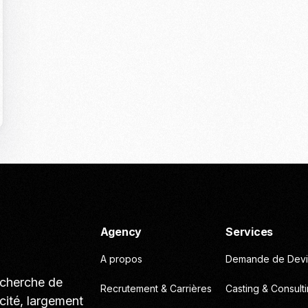
Casting To
Casting Ma
Programm
Séance Phot
Agency
Services
A propos
Demande de Devi
echerche de
Recrutement & Carrières
Casting & Consult
cité, largement