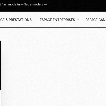
@flashmode.tn
—
Supermodels
—
CE & PRESTATIONS
ESPACE ENTREPRISES
ESPACE CAN
Demande Devis
Inscription
Agence & Prestations
UGC Creat
Recruter des Créateurs UGC
Casting Su
Cover Girl 
Casting IG 
Recrutemen
Casting Mis
Casting S