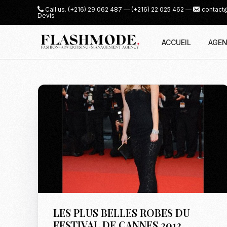
Call us.
(+216) 29 062 487
—
(+216) 22 025 462
—
contact
Devis
ACCUEIL
AGEN
LES PLUS BELLES ROBES DU
FESTIVAL DE CANNES 2013