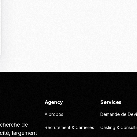
Casting To
Casting Ma
Programm
Séance Phot
Agency
Services
A propos
Demande de Devi
echerche de
Recrutement & Carrières
Casting & Consult
cité, largement