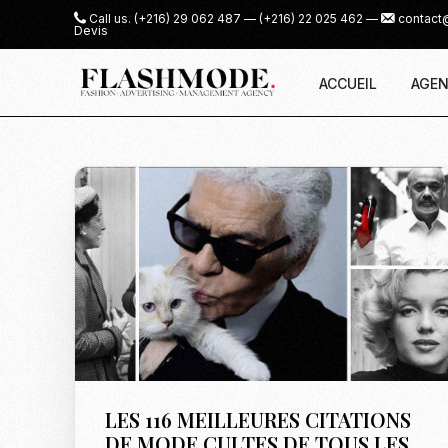
Call us.
(+216) 29 062 487
—
(+216) 22 025 462
—
contact
Devis
ACCUEIL
AGEN
LES 116 MEILLEURES CITATIONS
DE MODE CULTES DE TOUS LES