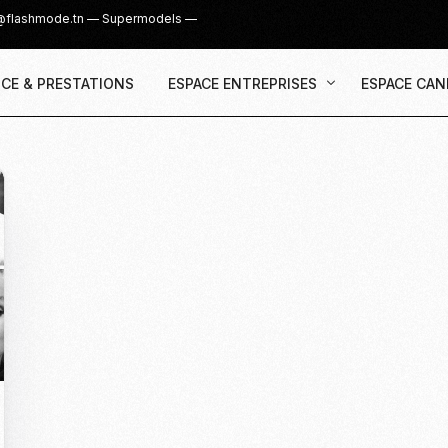
@flashmode.tn
—
Supermodels
—
CE & PRESTATIONS
ESPACE ENTREPRISES
ESPACE CAN
Demande Devis
Inscription
Agence & Prestations
UGC Creat
Recruter des Créateurs UGC
Casting Su
Cover Girl 
Casting IG 
Recrutemen
Casting Mis
Casting S