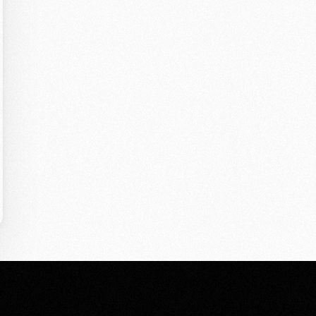
Casting To
Casting Ma
Programm
Séance Phot