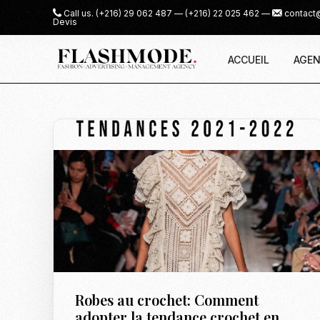
Call us.
(+216) 29 062 487
—
(+216) 22 025 462
—
contact
Devis
ACCUEIL
AGEN
Robes au crochet: Comment
adopter la tendance crochet en