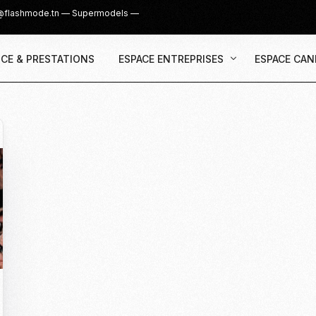
@flashmode.tn
—
Supermodels
—
CE & PRESTATIONS
ESPACE ENTREPRISES
ESPACE CAN
Demande Devis
Inscription
Agence & Prestations
UGC Creat
Recruter des Créateurs UGC
Casting Su
Cover Girl 
Casting IG 
Recrutemen
Casting Mis
Casting S