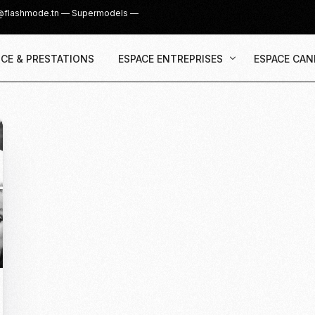
@flashmode.tn
—
Supermodels
—
CE & PRESTATIONS
ESPACE ENTREPRISES
ESPACE CAN
Demande Devis
Inscription
Agence & Prestations
UGC Creat
Recruter des Créateurs UGC
Casting Su
Cover Girl 
Casting IG 
Recrutemen
Casting Mis
Casting S