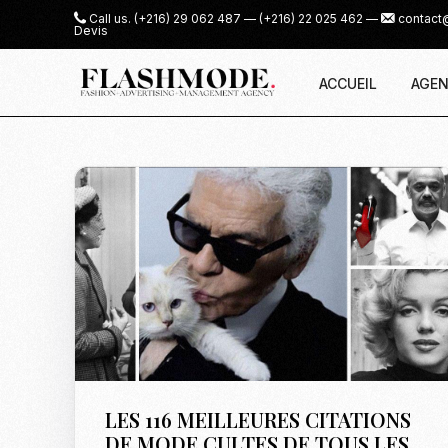
Call us.
(+216) 29 062 487
—
(+216) 22 025 462
—
contact
Devis
ACCUEIL
AGEN
LES 116 MEILLEURES CITATIONS
DE MODE CULTES DE TOUS LES