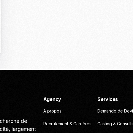
Casting To
Casting Ma
Programm
Séance Phot
Agency
Services
A propos
Demande de Devi
echerche de
Recrutement & Carrières
Casting & Consult
cité, largement