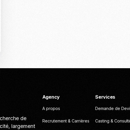
Casting To
Casting Ma
Programm
Séance Phot
Agency
Services
A propos
Demande de Devi
echerche de
Recrutement & Carrières
Casting & Consult
cité, largement