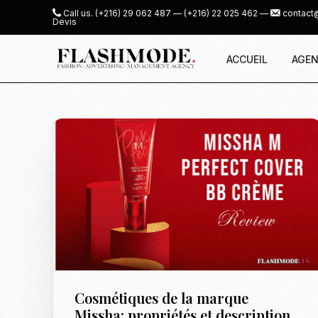
Call us.
(+216) 29 062 487
—
(+216) 22 025 462
—
contact
Devis
ACCUEIL
AGEN
Cosmétiques de la marque
Missha: propriétés et description