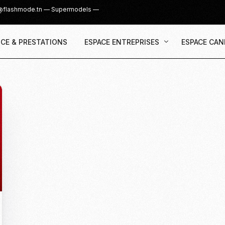
@flashmode.tn
—
Supermodels
—
CE & PRESTATIONS
ESPACE ENTREPRISES
ESPACE CAN
Demande Devis
Inscription
Agence & Prestations
UGC Creat
Recruter des Créateurs UGC
Casting Su
Cover Girl 
Casting IG 
Recrutemen
Casting Mis
Casting S