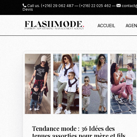
Call us.
(+216) 29 062 487
—
(+216) 22 025 462
—
contact
Devis
ACCUEIL
AGEN
Tendance mode : 36 Idées des
tenues assorties pour mère et fils