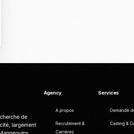
Casting To
Casting Ma
Programm
Séance Phot
Agency
Services
A propos
Demande de
echerche de
Recrutement &
Casting & C
cité, largement
Carrières
 Mannequins,