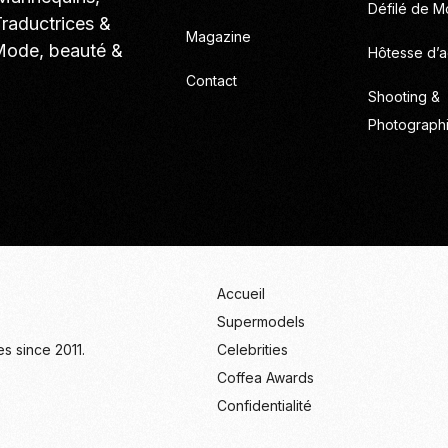
Défilé de 
Traductrices &
Magazine
 Mode, beauté &
Hôtesse d’a
Contact
Shooting &
Photograph
Accueil
Supermodels
s since 2011.
Celebrities
Coffea Awards
Confidentialité