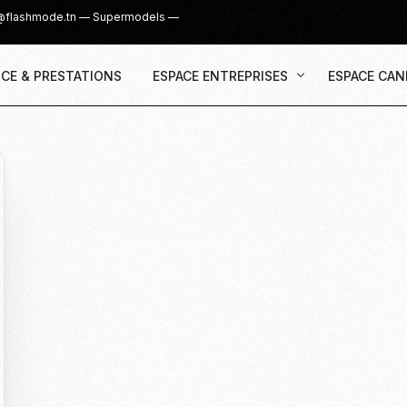
@flashmode.tn
—
Supermodels
—
CE & PRESTATIONS
ESPACE ENTREPRISES
ESPACE CAN
Demande Devis
Inscription
Agence & Prestations
UGC Creat
Recruter des Créateurs UGC
Casting Su
Cover Girl 
Casting IG 
Recrutemen
Casting Mis
Casting S