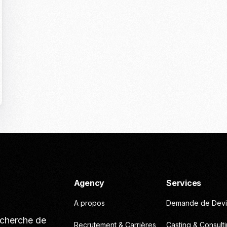
Casting To
Casting Ma
Programm
Séance Phot
Agency
Services
A propos
Demande de Devi
echerche de
Recrutement & Carrières
Casting & Consult