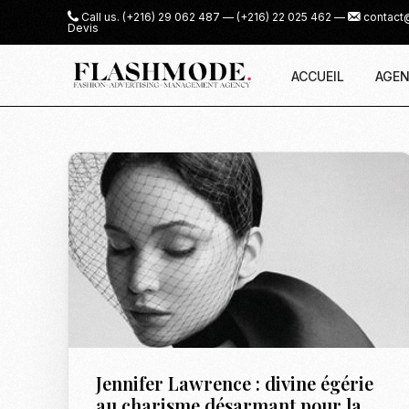
Call us.
(+216) 29 062 487
—
(+216) 22 025 462
—
contact
Devis
ACCUEIL
AGEN
Jennifer Lawrence : divine égérie
au charisme désarmant pour la