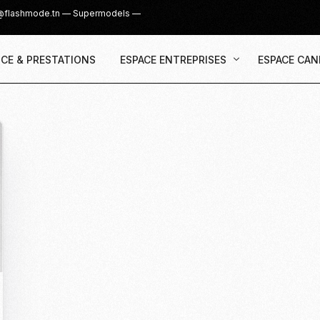
@flashmode.tn
—
Supermodels
—
CE & PRESTATIONS
ESPACE ENTREPRISES
ESPACE CAN
Demande Devis
Inscription
Agence & Prestations
UGC Creat
Recruter des Créateurs UGC
Casting Su
Cover Girl 
Casting IG 
Recrutemen
Casting Mis
Casting S