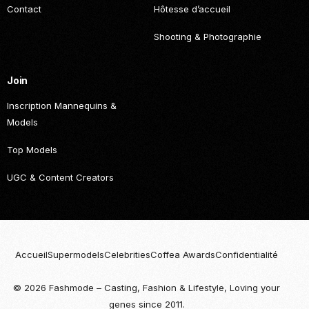
Contact
Hôtesse d’accueil
Shooting & Photographie
Join
Inscription Mannequins &
Models
Top Models
UGC & Content Creators
Accueil
Supermodels
Celebrities
Coffea Awards
Confidentialité
© 2026 Fashmode – Casting, Fashion & Lifestyle, Loving your
Become
genes since 2011.