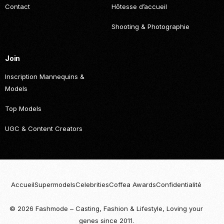
Contact
Hôtesse d’accueil
Shooting & Photographie
Join
Inscription Mannequins &
Models
Top Models
UGC & Content Creators
Accueil
Supermodels
Celebrities
Coffea Awards
Confidentialité
© 2026 Fashmode – Casting, Fashion & Lifestyle, Loving your
Become
genes since 2011.