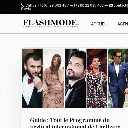
Call us.
(+216) 29 062 487
—
(+216) 22 025 462
—
contact
Devis
ACCUEIL
AGEN
Guide : Tout le Programme du
Festival international de Carthage