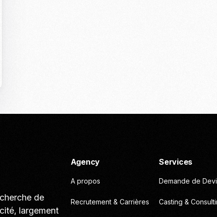
Casting To
Casting Ma
Programm
Séance Phot
Agency
Services
A propos
Demande de Devi
echerche de
Recrutement & Carrières
Casting & Consult
cité, largement