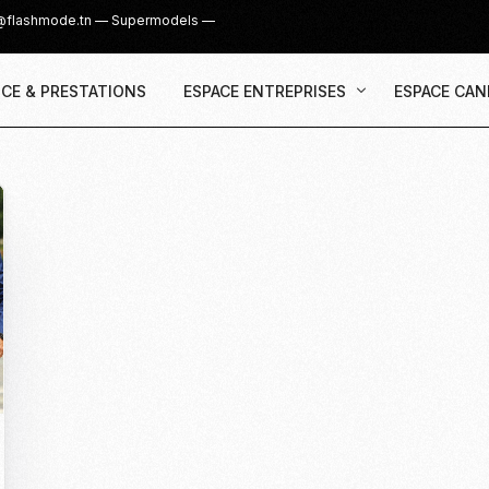
@flashmode.tn
—
Supermodels
—
CE & PRESTATIONS
ESPACE ENTREPRISES
ESPACE CAN
Demande Devis
Inscription
Agence & Prestations
UGC Creat
Recruter des Créateurs UGC
Casting Su
Cover Girl 
Casting IG 
Recrutemen
Casting Mis
Casting S