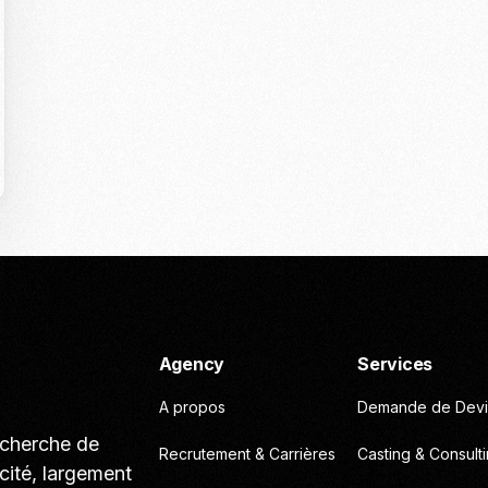
Casting To
Casting Ma
Programm
Séance Phot
Agency
Services
A propos
Demande de Devi
echerche de
Recrutement & Carrières
Casting & Consult
cité, largement