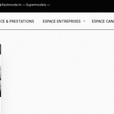
@flashmode.tn
—
Supermodels
—
CE & PRESTATIONS
ESPACE ENTREPRISES
ESPACE CAN
Demande Devis
Inscription
Agence & Prestations
UGC Creat
Recruter des Créateurs UGC
Casting Su
Cover Girl 
Casting IG 
Recrutemen
Casting Mis
Casting S