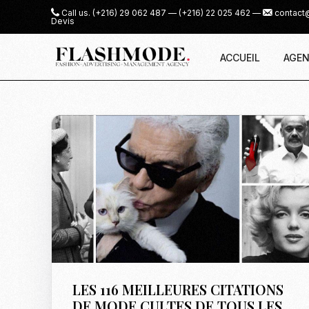
Call us.
(+216) 29 062 487
—
(+216) 22 025 462
—
contact
Devis
ACCUEIL
AGEN
LES 116 MEILLEURES CITATIONS
DE MODE CULTES DE TOUS LES