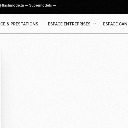
@flashmode.tn
—
Supermodels
—
CE & PRESTATIONS
ESPACE ENTREPRISES
ESPACE CAN
Demande Devis
Inscription
Agence & Prestations
UGC Creat
Recruter des Créateurs UGC
Casting Su
Cover Girl 
Casting IG 
Recrutemen
Casting Mis
Casting S