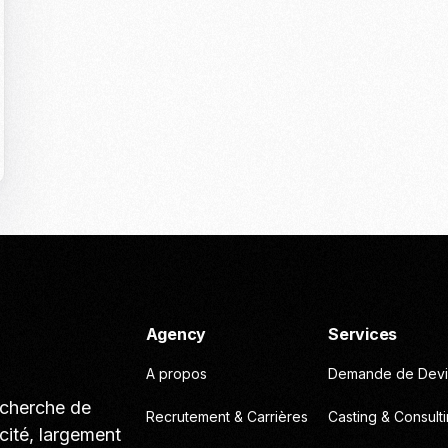
Casting To
Casting Ma
Programm
Séance Phot
Agency
Services
A propos
Demande de Devi
echerche de
Recrutement & Carrières
Casting & Consult
cité, largement