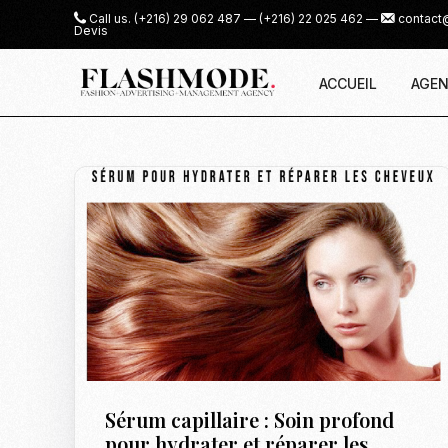
Call us.
(+216) 29 062 487
—
(+216) 22 025 462
—
contact
Devis
ACCUEIL
AGEN
Sérum capillaire : Soin profond
pour hydrater et réparer les