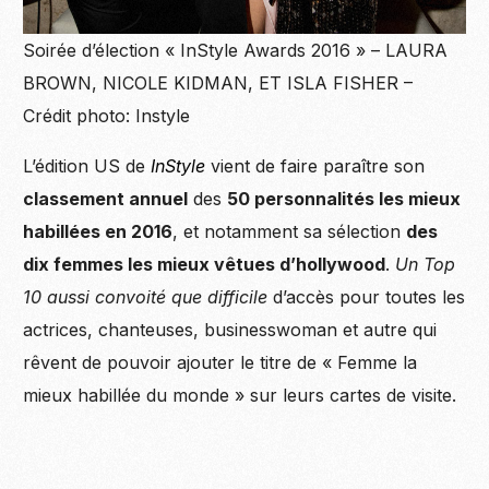
Soirée d’élection « InStyle Awards 2016 » – LAURA
BROWN, NICOLE KIDMAN, ET ISLA FISHER –
Crédit photo: Instyle
L’édi­tion US de
InStyle
vient de faire paraître son
clas­se­ment annuel
des
50 personnalités les mieux
habillées en 2016
, et notamment sa sélec­tion
des
dix femmes les mieux vêtues d’hollywood
.
Un Top
10 aussi convoité que diffi­cile
d’ac­cès pour toutes les
actrices, chan­teuses, busi­ness­wo­man et autre qui
rêvent de pouvoir ajou­ter le titre de « Femme la
mieux habillée du monde » sur leurs cartes de visite.